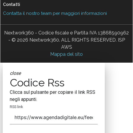
Contatti
Contatta il nostro team per maggiori informazioni
Nextwork360 - Codice fiscale e Partita IVA 13868590962
- © 2026 Nextwork360. ALL RIGHTS RESERVED. ISP
AWS
Mappa del sito
close
Codice Rss
Clicca sul pulsante per copiare il link RSS
negli appunti.
RSS link