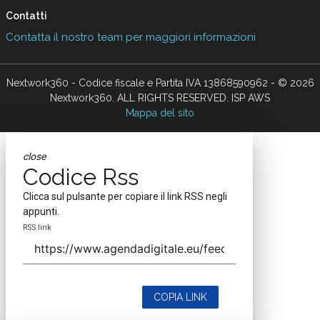
Contatti
Contatta il nostro team per maggiori informazioni
Nextwork360 - Codice fiscale e Partita IVA 13868590962 - © 2026
Nextwork360. ALL RIGHTS RESERVED. ISP AWS
Mappa del sito
close
Codice Rss
Clicca sul pulsante per copiare il link RSS negli
appunti.
RSS link
COPIA LINK