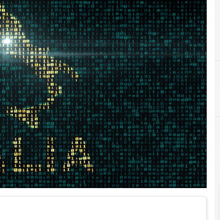
5
B
5G
Cittadinanza digitale