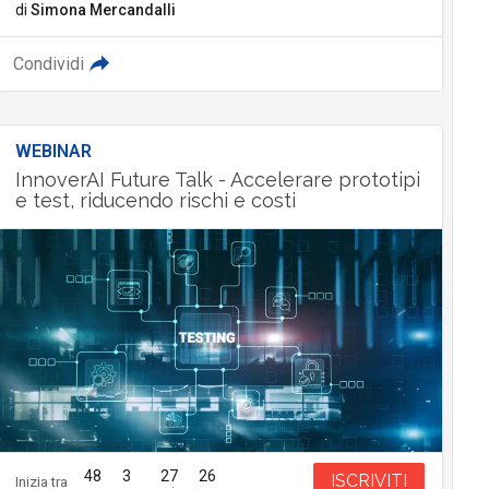
di
Simona Mercandalli
Condividi
WEBINAR
InnoverAI Future Talk - Accelerare prototipi
e test, riducendo rischi e costi
48
3
27
25
ISCRIVITI
Inizia tra