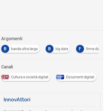
Argomenti
B
F
banda ultra larga
big data
firma digitale
Canali
Cultura e società digitali
Documenti digitali
Infr
InnovAttori