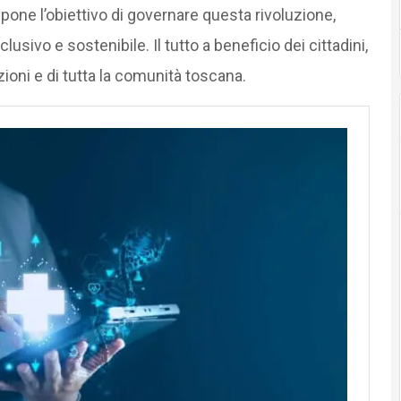
 pone l’obiettivo di governare questa rivoluzione,
usivo e sostenibile. Il tutto a beneficio dei cittadini,
ioni e di tutta la comunità toscana.