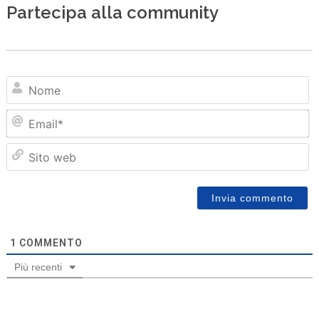
Partecipa alla community
N
Em
Sit
we
1
COMMENTO
Più recenti