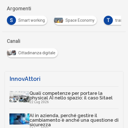
Argomenti
T
ng
Space Economy
trasformazione digitale
Canali
Cittadinanza digitale
InnovAttori
Quali competenze per portare la
physical AI nello spazio: il caso Sitael
22 Lug 2026
AI in azienda, perché gestire il
cambiamento è anche una questione di
sicurezza