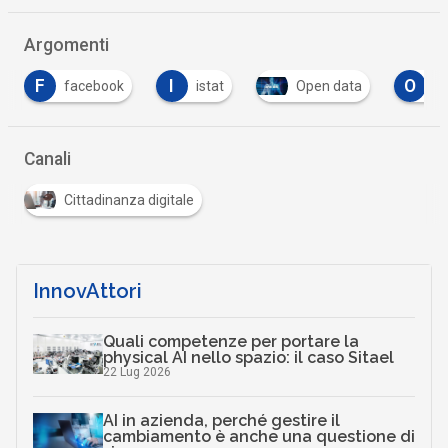
Argomenti
F
I
O
facebook
istat
Open data
o
Canali
Cittadinanza digitale
InnovAttori
Quali competenze per portare la
physical AI nello spazio: il caso Sitael
22 Lug 2026
AI in azienda, perché gestire il
cambiamento è anche una questione di