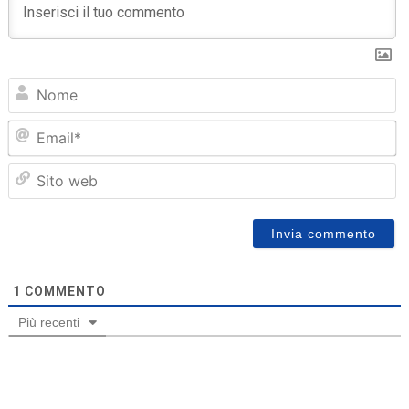
N
Em
Sit
we
1
COMMENTO
Più recenti