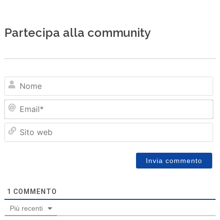
Partecipa alla community
N
Em
Sit
we
1
COMMENTO
Più recenti