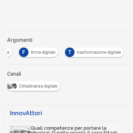
Argomenti
F
T
gitale
firma digitale
trasformazione digitale
Canali
Cittadinanza digitale
InnovAttori
Quali competenze per portare la
physical AI nello spazio: il caso Sitael