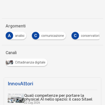
Argomenti
C
C
C
analisi
comunicazione
conservatori
c
Canali
Cittadinanza digitale
InnovAttori
Quali competenze per portare la
physical AI nello spazio: il caso Sitael
22 Lug 2026