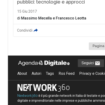
pubblici: tecnologie e approcci
15 Giu 2017
di
Massimo Mecella
e
Francesco Leotta
Condividi
Pagina 
Seguici
About
Autori
Tags
Rss Feed
Privacy e Cooki
Nextwork360
è il più grande network in Italia di testate e 
digitale e imprenditoriale nelle imprese e pubbliche amminist