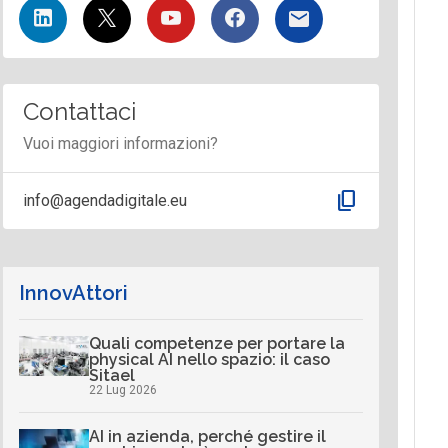
Contattaci
Vuoi maggiori informazioni?
content_copy
info@agendadigitale.eu
InnovAttori
Quali competenze per portare la
physical AI nello spazio: il caso
Sitael
22 Lug 2026
AI in azienda, perché gestire il