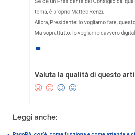
Se c’è un Presidente del Consiglio dal qual
tema, è proprio Matteo Renzi.
Allora, Presidente: lo vogliamo fare, ques
Ma soprattutto: lo vogliamo davvero digit
Valuta la qualità di questo art
Leggi anche:
PagoPA, cos’è, come funziona e come aziende e cit