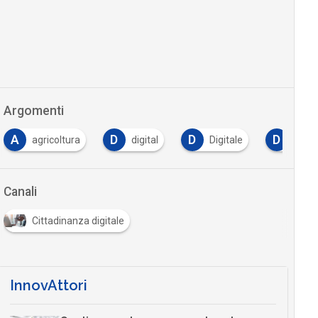
Argomenti
A
D
D
D
agricoltura
digital
Digitale
dipar
Canali
Cittadinanza digitale
InnovAttori