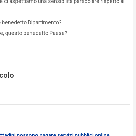
e ci aspettiamo una sensibilità particolare rispetto al
to benedetto Dipartimento?
ale, questo benedetto Paese?
icolo
tadini possono pagare servizi pubblici online