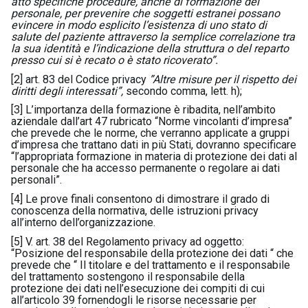
atto specifiche procedure, anche di formazione del
personale, per prevenire che soggetti estranei possano
evincere in modo esplicito l’esistenza di uno stato di
salute del paziente attraverso la semplice correlazione tra
la sua identità e l’indicazione della struttura o del reparto
presso cui si è recato o è stato ricoverato”.
[2]
art. 83 del Codice privacy
”Altre misure per il rispetto dei
diritti degli interessati”,
secondo comma, lett. h);
[3]
L’importanza della formazione è ribadita, nell’ambito
aziendale dall’art 47 rubricato “Norme vincolanti d’impresa”
che prevede che le norme, che verranno applicate a gruppi
d’impresa che trattano dati in più Stati, dovranno specificare
“l’appropriata formazione in materia di protezione dei dati al
personale che ha accesso permanente o regolare ai dati
personali”.
[4]
Le prove finali consentono di dimostrare il grado di
conoscenza della normativa, delle istruzioni privacy
all’interno dell’organizzazione.
[5] V. art. 38 del Regolamento privacy ad oggetto:
“Posizione del responsabile della protezione dei dati “ che
prevede che “ Il titolare e del trattamento e il responsabile
del trattamento sostengono il responsabile della
protezione dei dati nell’esecuzione dei compiti di cui
all’articolo 39 fornendogli le risorse necessarie per