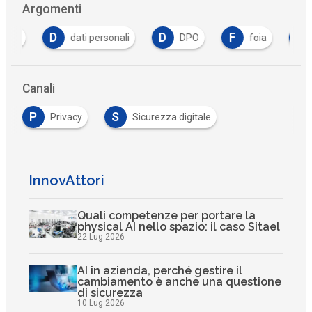
Argomenti
D
D
F
F
dati personali
DPO
foia
fo
Canali
P
S
Privacy
Sicurezza digitale
InnovAttori
Quali competenze per portare la
physical AI nello spazio: il caso Sitael
22 Lug 2026
AI in azienda, perché gestire il
cambiamento è anche una questione
di sicurezza
10 Lug 2026