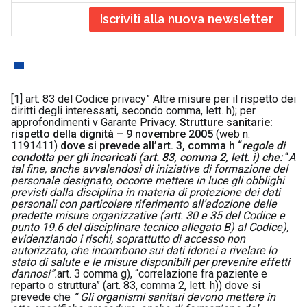
Iscriviti alla nuova newsletter
[1]
art. 83 del Codice privacy” Altre misure per il rispetto dei
diritti degli interessati, secondo comma, lett. h); per
approfondimenti v Garante Privacy.
Strutture sanitarie:
rispetto della dignità – 9 novembre 2005
(web n.
1191411)
dove si prevede all’art. 3, comma h “
regole di
condotta per gli incaricati (art. 83, comma 2, lett. i)
che:
“
A
tal fine, anche avvalendosi di iniziative di formazione del
personale designato, occorre mettere in luce gli obblighi
previsti dalla disciplina in materia di protezione dei dati
personali con particolare riferimento all’adozione delle
predette misure organizzative (artt. 30 e 35 del Codice e
punto 19.6 del disciplinare tecnico allegato B) al Codice),
evidenziando i rischi, soprattutto di accesso non
autorizzato, che incombono sui dati idonei a rivelare lo
stato di salute e le misure disponibili per prevenire effetti
dannosi
”.
art. 3 comma g), “correlazione fra paziente e
reparto o struttura” (art. 83, comma 2, lett. h)) dove si
prevede che
“ Gli organismi sanitari devono mettere in