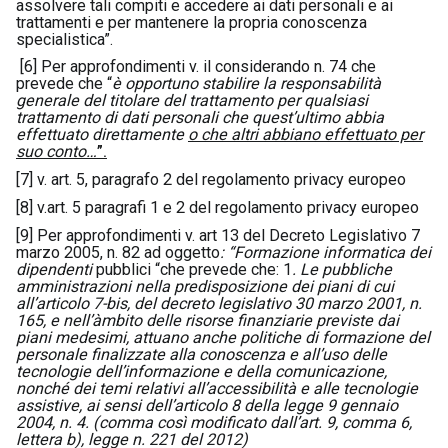
assolvere tali compiti e accedere ai dati personali e ai
trattamenti e per mantenere la propria conoscenza
specialistica”.
[6]
Per approfondimenti v. il considerando n. 74 che
prevede che “
è opportuno stabilire la responsabilità
generale del titolare del trattamento per qualsiasi
trattamento di dati personali che quest’ultimo abbia
effettuato direttamente
o che altri abbiano effettuato per
suo conto…
”.
[7]
v. art. 5, paragrafo 2 del regolamento privacy europeo
[8]
v.art. 5 paragrafi 1 e 2 del regolamento privacy europeo
[9]
Per approfondimenti v. art 13 del Decreto Legislativo 7
marzo 2005, n. 82 ad oggetto
: “Formazione informatica dei
dipendenti
pubblici “che prevede che: 1
. Le pubbliche
amministrazioni nella predisposizione dei piani di cui
all’
articolo 7-bis, del decreto legislativo 30 marzo 2001, n.
165
, e nell’àmbito delle risorse finanziarie previste dai
piani medesimi, attuano anche politiche di formazione del
personale finalizzate alla conoscenza e all’uso delle
tecnologie dell’informazione e della comunicazione,
nonché dei temi relativi all’accessibilità e alle tecnologie
assistive, ai sensi dell’articolo 8 della legge 9 gennaio
2004, n. 4. (comma così modificato dall’art. 9, comma 6,
lettera b), legge n. 221 del 2012)