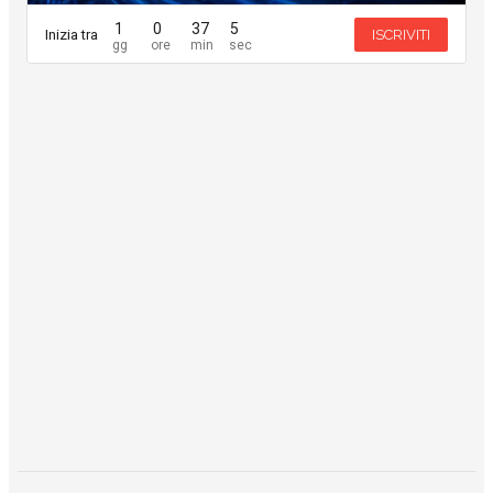
1
0
37
5
Inizia tra
ISCRIVITI