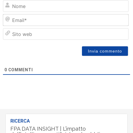
N
Em
Si
w
0
COMMENTI
RICERCA
FPA DATA INSIGHT | L’impatto