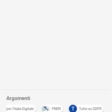
Argomenti
T
ia per l'Italia Digitale
PNRR
Tutto su GDPR