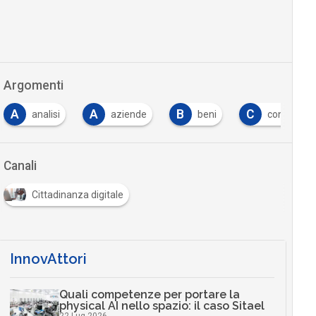
Argomenti
A
A
B
C
analisi
aziende
beni
consip
Canali
Cittadinanza digitale
InnovAttori
Quali competenze per portare la
physical AI nello spazio: il caso Sitael