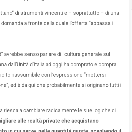
fittano” di strumenti vincenti e – soprattutto – di una
 domanda a fronte della quale l’offerta “abbassa i
” avrebbe senso parlare di “cultura generale sul
aliana dall’Unità d’Italia ad oggi ha comprato e compra
icito riassumibile con l’espressione “mettersi
e”, ed è da qui che probabilmente si originano tutti i
a riesca a cambiare radicalmente le sue logiche di
gliare alle realtà private che acquistano
 in cui serve, nelle quantità giuste, scegliendo il