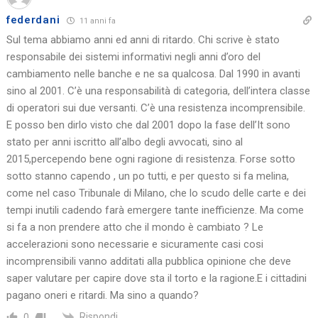
federdani
11 anni fa
Sul tema abbiamo anni ed anni di ritardo. Chi scrive è stato
responsabile dei sistemi informativi negli anni d’oro del
cambiamento nelle banche e ne sa qualcosa. Dal 1990 in avanti
sino al 2001. C’è una responsabilità di categoria, dell’intera classe
di operatori sui due versanti. C’è una resistenza incomprensibile.
E posso ben dirlo visto che dal 2001 dopo la fase dell’It sono
stato per anni iscritto all’albo degli avvocati, sino al
2015,percependo bene ogni ragione di resistenza. Forse sotto
sotto stanno capendo , un po tutti, e per questo si fa melina,
come nel caso Tribunale di Milano, che lo scudo delle carte e dei
tempi inutili cadendo farà emergere tante inefficienze. Ma come
si fa a non prendere atto che il mondo è cambiato ? Le
accelerazioni sono necessarie e sicuramente casi cosi
incomprensibili vanno additati alla pubblica opinione che deve
saper valutare per capire dove sta il torto e la ragione.E i cittadini
pagano oneri e ritardi. Ma sino a quando?
Rispondi
0