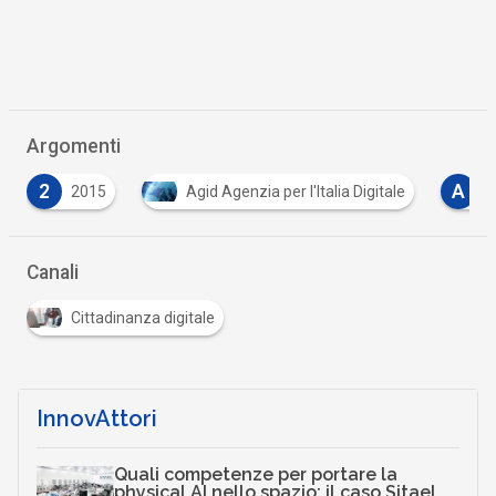
Argomenti
A
C
15
Agid Agenzia per l'Italia Digitale
anorc
Canali
Cittadinanza digitale
InnovAttori
Quali competenze per portare la
physical AI nello spazio: il caso Sitael