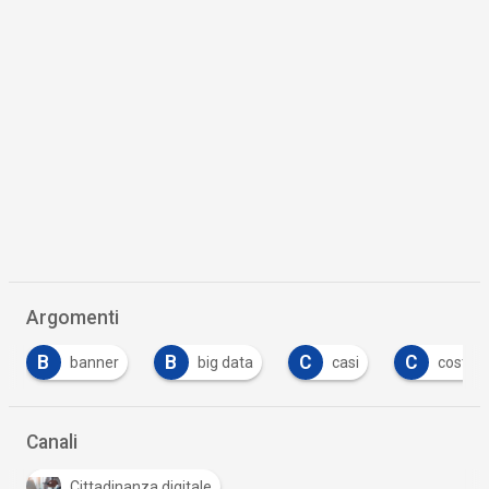
Argomenti
B
C
C
D
big data
casi
costi
dati
…
Canali
Cittadinanza digitale