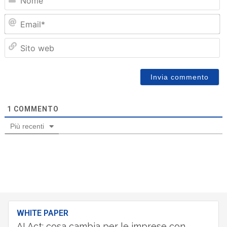
Em
Sit
we
1
COMMENTO
Più recenti
WHITE PAPER
AI Act: cosa cambia per le imprese con