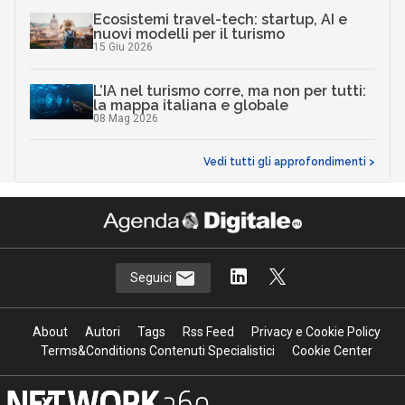
Ecosistemi travel-tech: startup, AI e
nuovi modelli per il turismo
15 Giu 2026
L’IA nel turismo corre, ma non per tutti:
la mappa italiana e globale
08 Mag 2026
Vedi tutti gli approfondimenti >
Seguici
About
Autori
Tags
Rss Feed
Privacy e Cookie Policy
Terms&Conditions Contenuti Specialistici
Cookie Center