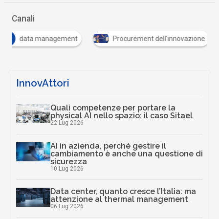
Canali
D
data management
Procurement dell'innovazione
InnovAttori
Quali competenze per portare la
physical AI nello spazio: il caso Sitael
22 Lug 2026
AI in azienda, perché gestire il
cambiamento è anche una questione di
sicurezza
10 Lug 2026
Data center, quanto cresce l’Italia: ma
attenzione al thermal management
06 Lug 2026