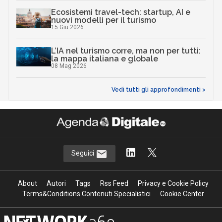
Ecosistemi travel-tech: startup, AI e
nuovi modelli per il turismo
15 Giu 2026
L’IA nel turismo corre, ma non per tutti:
la mappa italiana e globale
08 Mag 2026
Vedi tutti gli approfondimenti >
Seguici
About
Autori
Tags
Rss Feed
Privacy e Cookie Policy
Terms&Conditions Contenuti Specialistici
Cookie Center