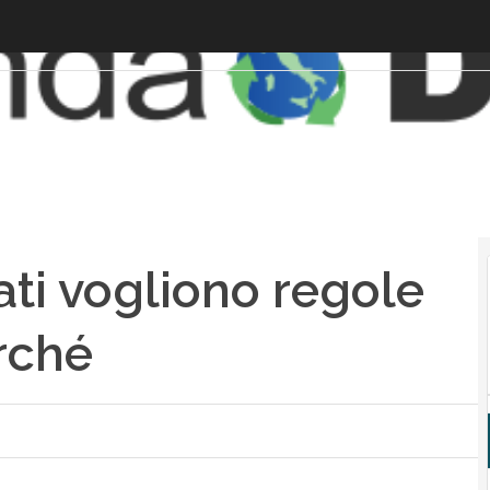
tati vogliono regole
erché