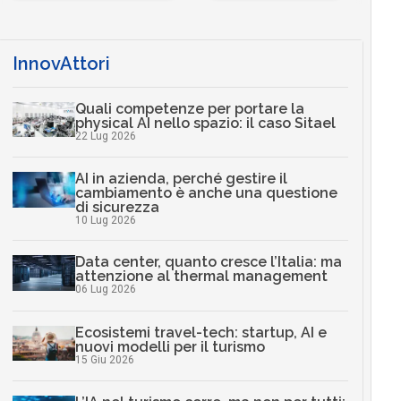
InnovAttori
Quali competenze per portare la
physical AI nello spazio: il caso Sitael
22 Lug 2026
AI in azienda, perché gestire il
cambiamento è anche una questione
di sicurezza
10 Lug 2026
Data center, quanto cresce l’Italia: ma
attenzione al thermal management
06 Lug 2026
Ecosistemi travel-tech: startup, AI e
nuovi modelli per il turismo
15 Giu 2026