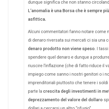
dunque significa che non stanno circolando
L’anomalia è una Borsa che è sempre pi
asfittica.
Alcuni commentatori fanno notare come neg
di denaro riversata sui mercati ci sia una
denaro prodotto non viene speso
. I tas
spendere quel denaro e dunque a produrre 
riuscire l’inflazione (che di fatto riduce il
impiego come sanno i nostri genitori o i no
imprenditoriali piuttosto che tenere i soldi
parte la
crescita degli investimenti in met
deprezzamento del valore del dollaro
spi
dollari a cercarsi un altro “rifugio”.