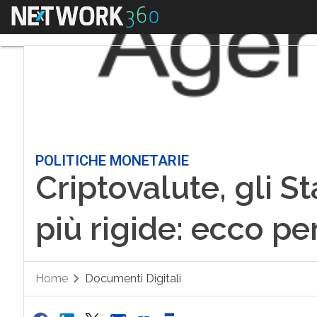
Menu
POLITICHE MONETARIE
Criptovalute, gli S
più rigide: ecco p
Home
Documenti Digitali