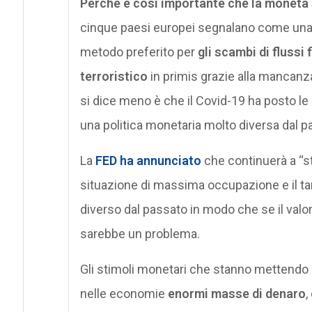
Perché è così importante che la moneta s
cinque paesi europei segnalano come una va
metodo preferito per
gli scambi di flussi 
terroristico
in primis grazie alla mancanza 
si dice meno è che il Covid-19 ha posto le
una politica monetaria molto diversa dal p
La
FED ha annunciato
che continuerà a “st
situazione di massima occupazione e il tar
diverso dal passato in modo che se il valo
sarebbe un problema.
Gli stimoli monetari che stanno mettendo 
nelle economie
enormi masse di denaro
,