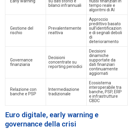
Early warning
su dati storici e
flussi finanziari in
bilanci infrannuali
tempo reale e
algoritmi di AI
Approccio
predittivo basato
Gestione del
Prevalentemente
sull’identificazion
rischio
reattiva
e di segnali deboli
di
deterioramento
Decisioni
dinamiche
Decisioni
Governance
supportate da
concentrate su
finanziaria
dati finanziari
reporting periodici
continuamente
aggiornati
Ecosistema
interoperabile tra
Relazione con
Intermediazione
banche, PSP, ERP
banche e PSP
tradizionale
e infrastrutture
CBDC
Euro digitale, early warning e
governance della crisi