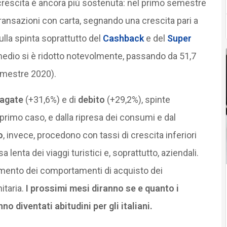
 crescita è ancora più sostenuta: nel primo semestre
transazioni con carta, segnando una crescita pari a
ulla spinta soprattutto del
Cashback
e del
Super
medio si è ridotto notevolmente, passando da 51,7
emestre 2020).
pagate
(+31,6%) e di
debito
(+29,2%), spinte
l primo caso, e dalla ripresa dei consumi e dal
o
, invece, procedono con tassi di crescita inferiori
a lenta dei viaggi turistici e, soprattutto, aziendali.
mento dei comportamenti di acquisto dei
itaria.
I prossimi mesi diranno se e quanto i
 diventati abitudini per gli italiani.