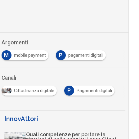
Argomenti
M
P
mobile payment
pagamenti digitali
…
Canali
P
Cittadinanza digitale
Pagamenti digitali
…
InnovAttori
Quali competenze per portare la