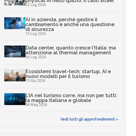
physical AI nello spazio: il caso Sitael
22 Lug 2026
AI in azienda, perché gestire il
cambiamento è anche una questione
di sicurezza
10 Lug 2026
Data center, quanto cresce l’Italia: ma
attenzione al thermal management
06 Lug 2026
Ecosistemi travel-tech: startup, AI e
nuovi modelli per il turismo
15 Giu 2026
L’IA nel turismo corre, ma non per tutti:
la mappa italiana e globale
08 Mag 2026
Vedi tutti gli approfondimenti >