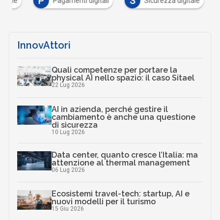
P
S
gitale
Pagamenti digitali
Sicurezza digitale
InnovAttori
Quali competenze per portare la
physical AI nello spazio: il caso Sitael
22 Lug 2026
AI in azienda, perché gestire il
cambiamento è anche una questione
di sicurezza
10 Lug 2026
Data center, quanto cresce l’Italia: ma
attenzione al thermal management
06 Lug 2026
Ecosistemi travel-tech: startup, AI e
nuovi modelli per il turismo
15 Giu 2026