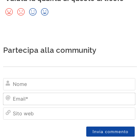
Partecipa alla community
N
Em
Si
w