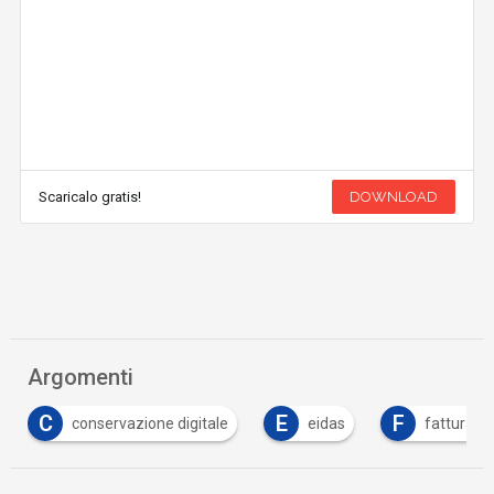
Scaricalo gratis!
DOWNLOAD
Argomenti
E
F
F
eidas
fattura elettronica
firma digitale