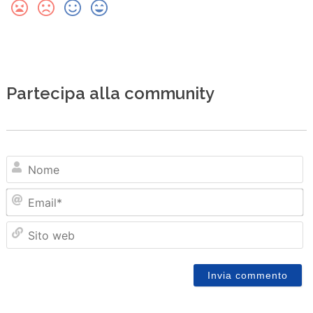
Partecipa alla community
N
Em
Sit
we