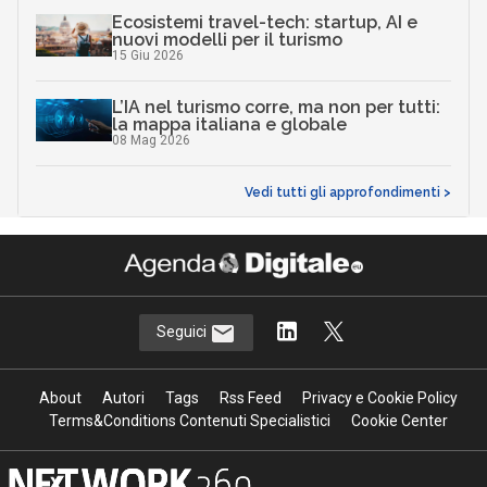
Ecosistemi travel-tech: startup, AI e
nuovi modelli per il turismo
15 Giu 2026
L’IA nel turismo corre, ma non per tutti:
la mappa italiana e globale
08 Mag 2026
Vedi tutti gli approfondimenti >
Seguici
About
Autori
Tags
Rss Feed
Privacy e Cookie Policy
Terms&Conditions Contenuti Specialistici
Cookie Center