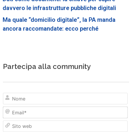
davvero le infrastrutture pubbliche digitali
Ma quale “domicilio digitale”, la PA manda
ancora raccomandate: ecco perché
Partecipa alla community
N
Em
Si
w