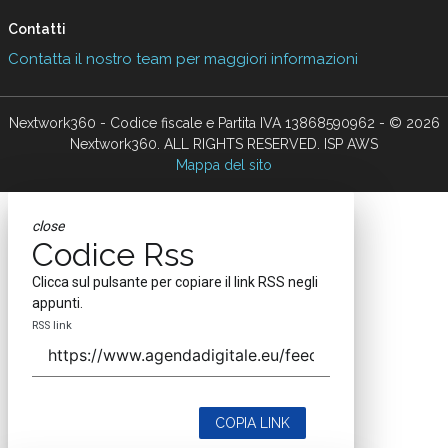
Contatti
Contatta il nostro team per maggiori informazioni
Nextwork360 - Codice fiscale e Partita IVA 13868590962 - © 2026
Nextwork360. ALL RIGHTS RESERVED. ISP AWS
Mappa del sito
close
Codice Rss
Clicca sul pulsante per copiare il link RSS negli
appunti.
RSS link
COPIA LINK