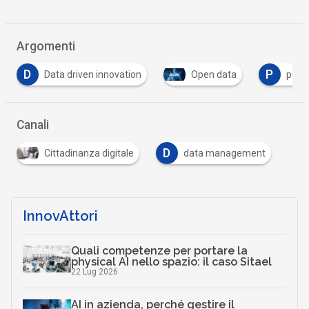
Argomenti
P
W
Open data
pubblica amministrazione
w
…
Canali
D
Cittadinanza digitale
data management
InnovAttori
Quali competenze per portare la
physical AI nello spazio: il caso Sitael
22 Lug 2026
AI in azienda, perché gestire il