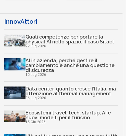
InnovAttori
Quali competenze per portare la
physical AI nello spazio: il caso Sitael
22 Lug 2026
AI in azienda, perché gestire il
cambiamento è anche una questione
di sicurezza
10 Lug 2026
Data center, quanto cresce l’Italia: ma
attenzione al thermal management
06 Lug 2026
Ecosistemi travel-tech: startup, AI e
nuovi modelli per il turismo
15 Giu 2026