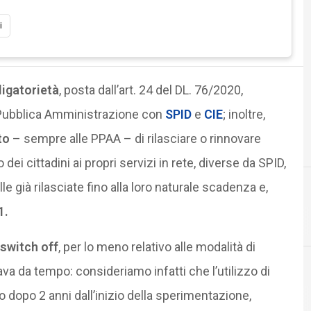
i
ligatorietà
, posta dall’art. 24 del DL. 76/2020,
a Pubblica Amministrazione con
SPID
e
CIE
; inoltre,
to
– sempre alle PPAA – di rilasciare o rinnovare
dei cittadini ai propri servizi in rete, diverse da SPID,
lle già rilasciate fino alla loro naturale scadenza e,
1.
Agid Agenzia per l'Italia Digitale
 switch off
, per lo meno relativo alle modalità di
ava da tempo: consideriamo infatti che l’utilizzo di
 dopo 2 anni dall’inizio della sperimentazione,