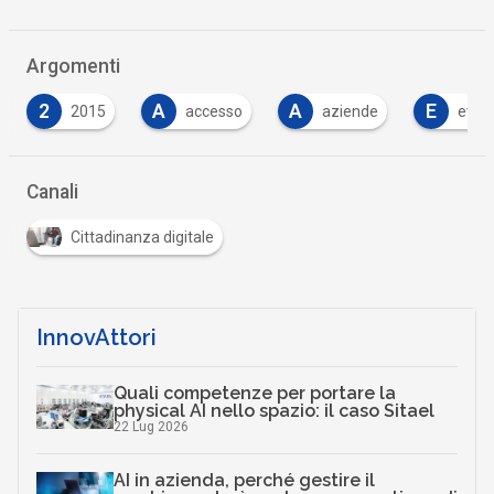
Argomenti
A
A
E
F
accesso
aziende
eventi
fon
…
Canali
Cittadinanza digitale
InnovAttori
Quali competenze per portare la
physical AI nello spazio: il caso Sitael
22 Lug 2026
AI in azienda, perché gestire il