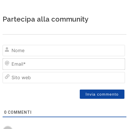
Partecipa alla community
N
Em
Sit
we
0
COMMENTI