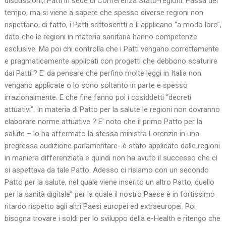
discussioni,i Patti in sede di Conferenza Stato-regioni. Passa del
tempo, ma si viene a sapere che spesso diverse regioni non
rispettano, di fatto, i Patti sottoscritti o li applicano “a modo loro”,
dato che le regioni in materia sanitaria hanno competenze
esclusive. Ma poi chi controlla che i Patti vengano correttamente
e pragmaticamente applicati con progetti che debbono scaturire
dai Patti ? E’ da pensare che perfino molte leggi in Italia non
vengano applicate o lo sono soltanto in parte e spesso
irrazionalmente. E che fine fanno poi i cosiddetti “decreti
attuativi”. In materia di Patto per la salute le regioni non dovranno
elaborare norme attuative ? E’ noto che il primo Patto per la
salute – lo ha affermato la stessa ministra Lorenzin in una
pregressa audizione parlamentare- è stato applicato dalle regioni
in maniera differenziata e quindi non ha avuto il successo che ci
si aspettava da tale Patto. Adesso ci risiamo con un secondo
Patto per la salute, nel quale viene inserito un altro Patto, quello
per la sanità digitale” per la quale il nostro Paese è in fortissimo
ritardo rispetto agli altri Paesi europei ed extraeuropei. Poi
bisogna trovare i soldi per lo sviluppo della e-Health e ritengo che