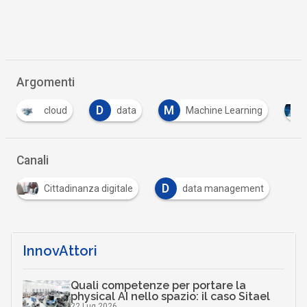
Argomenti
D
M
data
Machine Learning
Open data
Canali
D
Cittadinanza digitale
data management
InnovAttori
Quali competenze per portare la
physical AI nello spazio: il caso Sitael
22 Lug 2026