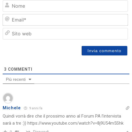
N
Em
Sit
we
3
COMMENTI
Più recenti
Michele
9 anni fa
Quindi vorrà dire che il prossimo anno al Forum PA l’intervista
sarà a tre :))
https://www.youtube.com/watch?v=8j9U54m5Shk
Rispondi