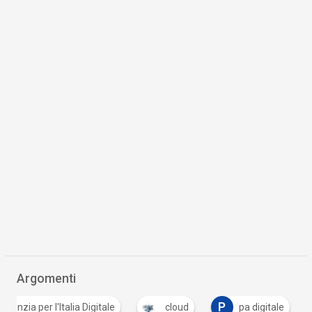
Argomenti
P
Agenzia per l'Italia Digitale
cloud
pa digitale