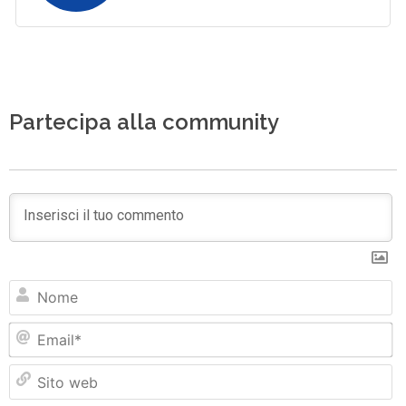
Partecipa alla community
N
Em
Si
w