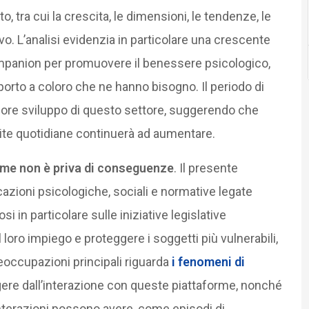
, tra cui la crescita, le dimensioni, le tendenze, le
vo. L’analisi evidenzia in particolare una crescente
ompanion per promuovere il benessere psicologico,
porto a coloro che ne hanno bisogno. Il periodo di
riore sviluppo di questo settore, suggerendo che
e vite quotidiane continuerà ad aumentare.
rme non è priva di conseguenze
. Il presente
cazioni psicologiche, sociali e normative legate
si in particolare sulle iniziative legislative
oro impiego e proteggere i soggetti più vulnerabili,
eoccupazioni principali riguarda
i fenomeni di
re dall’interazione con queste piattaforme, nonché
interazioni possono avere, come episodi di