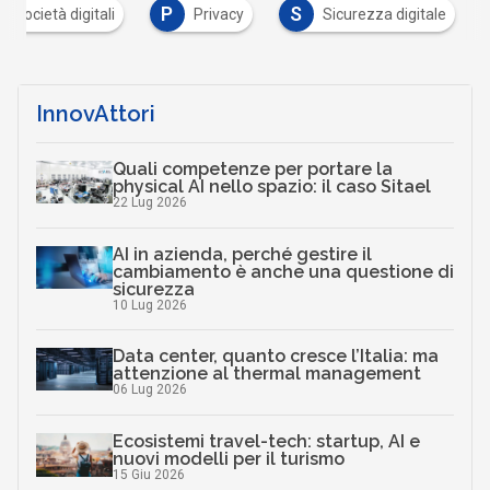
P
S
 e società digitali
Privacy
Sicurezza digitale
InnovAttori
Quali competenze per portare la
physical AI nello spazio: il caso Sitael
22 Lug 2026
AI in azienda, perché gestire il
cambiamento è anche una questione di
sicurezza
10 Lug 2026
Data center, quanto cresce l’Italia: ma
attenzione al thermal management
06 Lug 2026
Ecosistemi travel-tech: startup, AI e
nuovi modelli per il turismo
15 Giu 2026