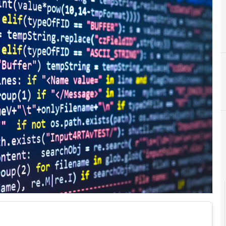
5
5G
Cultura e so