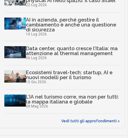
physical AI nello spazio: il caso Sitael
22 Lug 2026
AI in azienda, perché gestire il
cambiamento è anche una questione
di sicurezza
10 Lug 2026
Data center, quanto cresce l’Italia: ma
attenzione al thermal management
06 Lug 2026
Ecosistemi travel-tech: startup, AI e
nuovi modelli per il turismo
15 Giu 2026
L’IA nel turismo corre, ma non per tutti:
la mappa italiana e globale
08 Mag 2026
Vedi tutti gli approfondimenti >