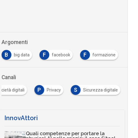
Argomenti
B
F
F
M
big data
facebook
formazione
Canali
P
S
cietà digitali
Privacy
Sicurezza digitale
InnovAttori
Quali competenze per portare la