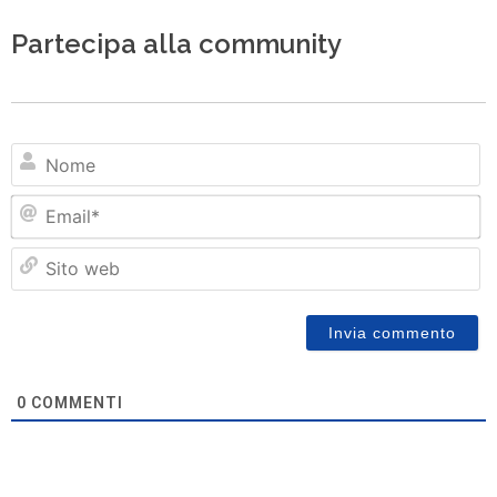
Partecipa alla community
N
Em
Si
w
0
COMMENTI