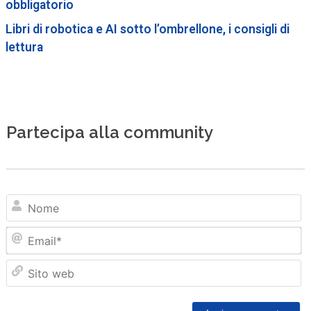
obbligatorio
Libri di robotica e AI sotto l’ombrellone, i consigli di
lettura
Partecipa alla community
N
Em
Sit
we