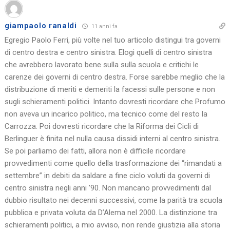
giampaolo ranaldi
11 anni fa
Egregio Paolo Ferri, più volte nel tuo articolo distingui tra governi
di centro destra e centro sinistra. Elogi quelli di centro sinistra
che avrebbero lavorato bene sulla sulla scuola e critichi le
carenze dei governi di centro destra. Forse sarebbe meglio che la
distribuzione di meriti e demeriti la facessi sulle persone e non
sugli schieramenti politici. Intanto dovresti ricordare che Profumo
non aveva un incarico politico, ma tecnico come del resto la
Carrozza. Poi dovresti ricordare che la Riforma dei Cicli di
Berlinguer è finita nel nulla causa dissidi interni al centro sinistra.
Se poi parliamo dei fatti, allora non è difficile ricordare
provvedimenti come quello della trasformazione dei “rimandati a
settembre” in debiti da saldare a fine ciclo voluti da governi di
centro sinistra negli anni ’90. Non mancano provvedimenti dal
dubbio risultato nei decenni successivi, come la parità tra scuola
pubblica e privata voluta da D’Alema nel 2000. La distinzione tra
schieramenti politici, a mio avviso, non rende giustizia alla storia