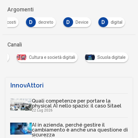
Argomenti
D
D
D
D
decreto
Device
digital
docen
Canali
tale
Cultura e società digitali
Scuola digitale
InnovAttori
Quali competenze per portare la
physical AI nello spazio: il caso Sitael
22 Lug 2026
AI in azienda, perché gestire il
cambiamento è anche una questione di
sicurezza