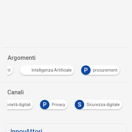
Argomenti
P
T
Intelligenza Artificiale
procurement
Tu
Canali
P
S
e società digitali
Privacy
Sicurezza digitale
InnovAttori