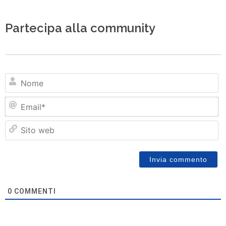
Partecipa alla community
N
Em
Si
w
0
COMMENTI