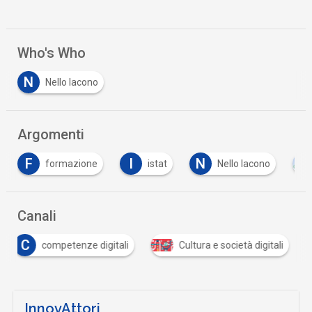
Who's Who
N
Nello Iacono
Argomenti
F
I
N
formazione
istat
Nello Iacono
Canali
C
competenze digitali
Cultura e società digitali
InnovAttori