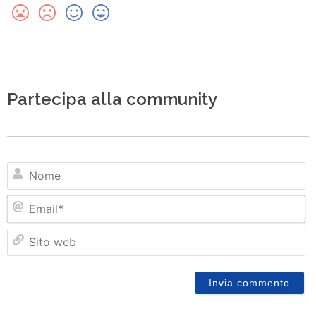
Partecipa alla community
N
Em
Si
w