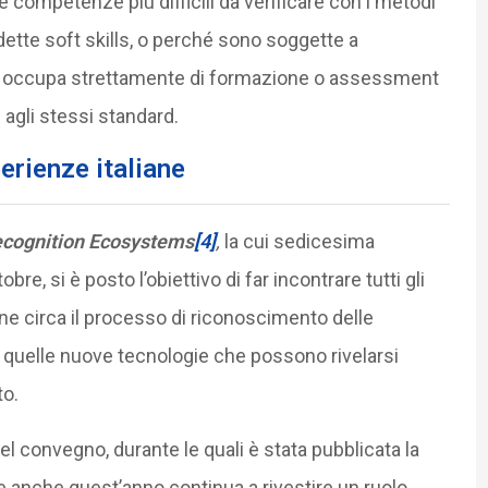
 competenze più difficili da verificare con i metodi
ddette soft skills, o perché sono soggette a
 si occupa strettamente di formazione o assessment
agli stessi standard.
erienze italiane
ecognition Ecosystems
[4]
,
la cui sedicesima
bre, si è posto l’obiettivo di far incontrare tutti gli
one circa il processo di riconoscimento delle
quelle nuove tecnologie che possono rivelarsi
to.
del convegno, durante le quali è stata pubblicata la
 e anche quest’anno continua a rivestire un ruolo