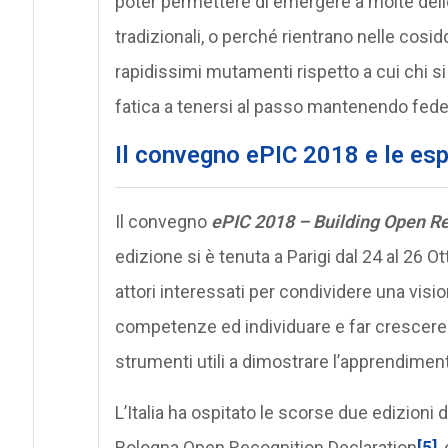
poter permettere di emergere a molte delle
tradizionali, o perché rientrano nelle cosi
rapidissimi mutamenti rispetto a cui chi
fatica a tenersi al passo mantenendo fede 
Il convegno ePIC 2018 e le esp
Il convegno
ePIC 2018 – Building Open R
edizione si è tenuta a Parigi dal 24 al 26 Otto
attori interessati per condividere una visi
competenze ed individuare e far crescere 
strumenti utili a dimostrare l’apprendimen
L’Italia ha ospitato le scorse due edizioni 
Bologna Open Recognition Declaration
[5]
,