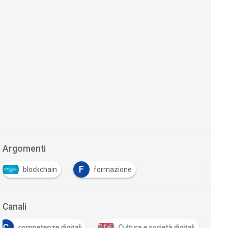
Argomenti
F
blockchain
formazione
Canali
C
competenze digitali
Cultura e società digitali