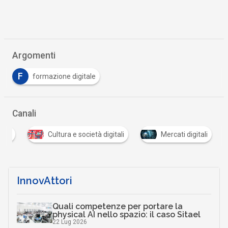
Argomenti
F
formazione digitale
Canali
tali
Cultura e società digitali
Mercati digitali
InnovAttori
Quali competenze per portare la
physical AI nello spazio: il caso Sitael
22 Lug 2026