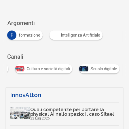
Argomenti
F
formazione
Intelligenza Artificiale
Canali
tali
Cultura e società digitali
Scuola digitale
InnovAttori
Quali competenze per portare la
physical AI nello spazio: il caso Sitael
22 Lug 2026