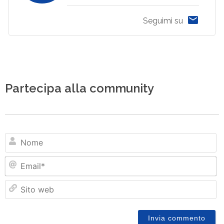
Seguimi su
Partecipa alla community
N
Em
Si
w