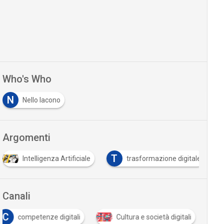
Who's Who
N
Nello Iacono
Argomenti
T
Intelligenza Artificiale
trasformazione digitale
Canali
C
competenze digitali
Cultura e società digitali