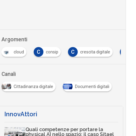
Argomenti
C
C
D
cloud
consip
crescita digitale
da
Canali
Cittadinanza digitale
Documenti digitali
InnovAttori
Quali competenze per portare la
physical AI nello spazio: il caso Sitael