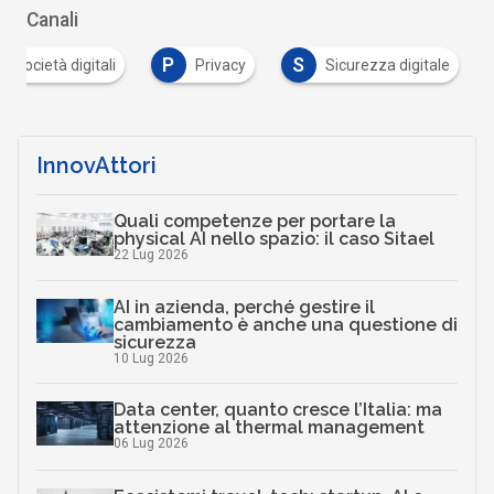
Canali
P
S
 e società digitali
Privacy
Sicurezza digitale
InnovAttori
Quali competenze per portare la
physical AI nello spazio: il caso Sitael
22 Lug 2026
AI in azienda, perché gestire il
cambiamento è anche una questione di
sicurezza
10 Lug 2026
Data center, quanto cresce l’Italia: ma
attenzione al thermal management
06 Lug 2026