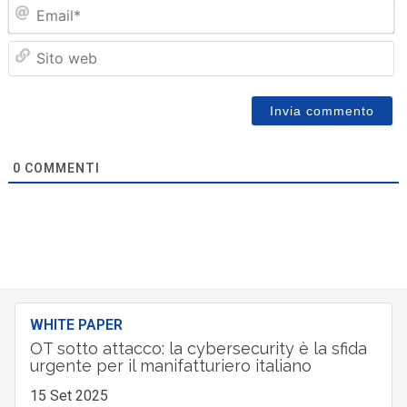
Em
Sit
we
0
COMMENTI
WHITE PAPER
OT sotto attacco: la cybersecurity è la sfida
urgente per il manifatturiero italiano
15 Set 2025