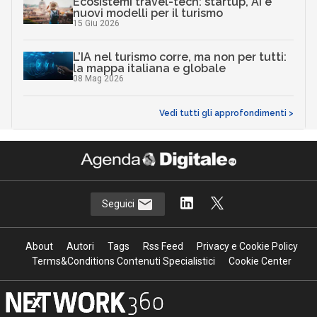
Ecosistemi travel-tech: startup, AI e
nuovi modelli per il turismo
15 Giu 2026
L’IA nel turismo corre, ma non per tutti:
la mappa italiana e globale
08 Mag 2026
Vedi tutti gli approfondimenti >
Seguici
About
Autori
Tags
Rss Feed
Privacy e Cookie Policy
Terms&Conditions Contenuti Specialistici
Cookie Center