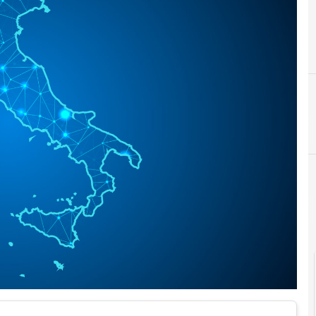
Agid Agenzia per l'Italia Digitale
Cittadinanza digitale