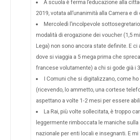
A scuola è ferma l’educazione alla citta
2019, votata all’unanimità alla Camera e di
Mercoledì l’incolpevole sottosegretario
modalità di erogazione dei voucher (1,5 mil
Lega) non sono ancora state definite. E ci
dove si viaggia a 5 mega prima che sprecar
francese volutamente) a chi si gode già i
I Comuni che si digitalizzano, come ho
(ricevendo, lo ammetto, una cortese telefo
aspettano a volte 1-2 mesi per essere abilita
La Rai, più volte sollecitata, è troppo c
leggermente rimboccata le maniche sulla d
nazionale per enti locali e insegnanti. E mi