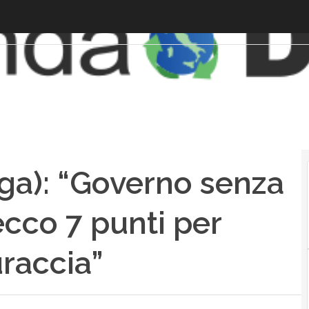
ega): “Governo senza
 ecco 7 punti per
uraccia”