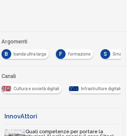
Argomenti
B
F
S
banda ultra larga
formazione
Smart work
Canali
Cultura e società digitali
Infrastrutture digitali
InnovAttori
Quali competenze per portare la