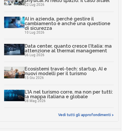
physical AI nello spazio: il caso Sitael
22 Lug 2026
AI in azienda, perché gestire il
cambiamento è anche una questione
di sicurezza
10 Lug 2026
Data center, quanto cresce l’Italia: ma
attenzione al thermal management
06 Lug 2026
Ecosistemi travel-tech: startup, AI e
nuovi modelli per il turismo
15 Giu 2026
L’IA nel turismo corre, ma non per tutti:
la mappa italiana e globale
08 Mag 2026
Vedi tutti gli approfondimenti >