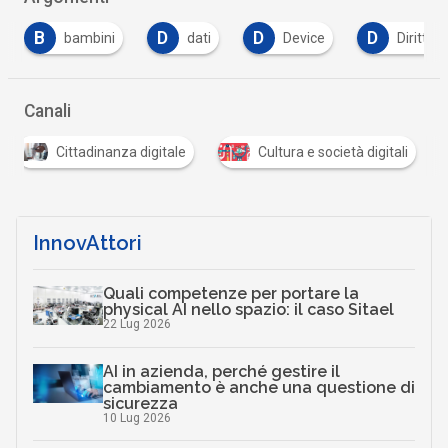
D
D
D
D
dati
Device
Diritto
donne
…
Canali
Cittadinanza digitale
Cultura e società digitali
…
InnovAttori
Quali competenze per portare la
physical AI nello spazio: il caso Sitael
22 Lug 2026
AI in azienda, perché gestire il
cambiamento è anche una questione di
sicurezza
10 Lug 2026