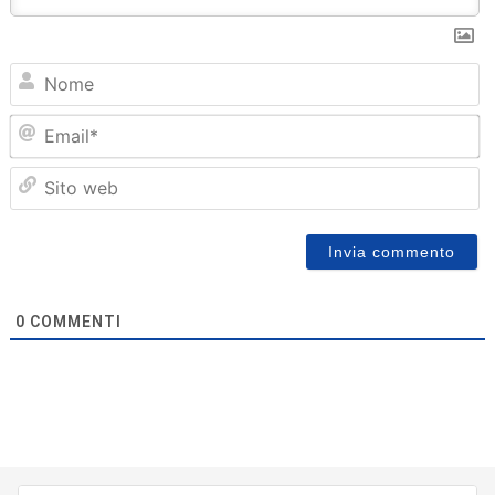
N
Em
Sit
we
0
COMMENTI