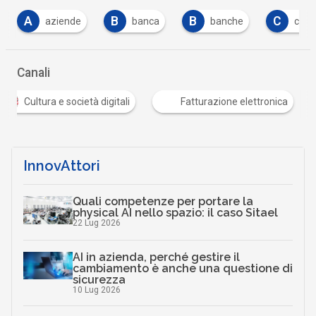
B
B
C
C
banca
banche
carta
costi
…
Canali
Cultura e società digitali
Fatturazione elettronica
…
InnovAttori
Quali competenze per portare la
physical AI nello spazio: il caso Sitael
22 Lug 2026
AI in azienda, perché gestire il
cambiamento è anche una questione di
sicurezza
10 Lug 2026