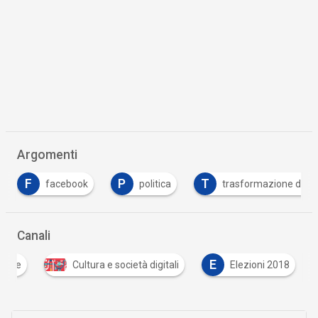
Argomenti
P
T
facebook
politica
trasformazione digitale
Canali
E
itale
Cultura e società digitali
Elezioni 2018