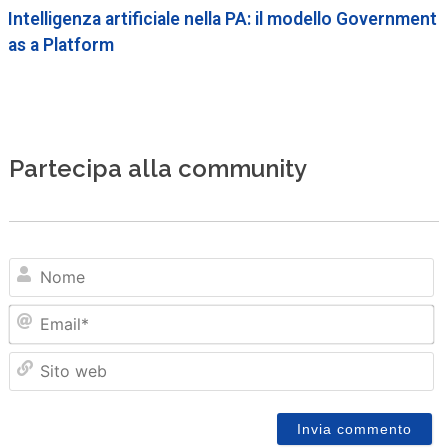
Intelligenza artificiale nella PA: il modello Government
as a Platform
Partecipa alla community
N
Em
Sit
we