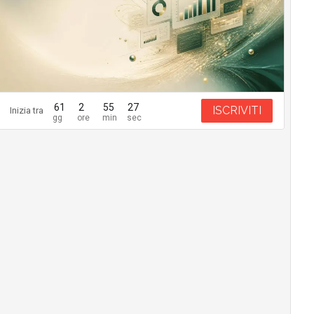
61
2
55
26
ISCRIVITI
Inizia tra