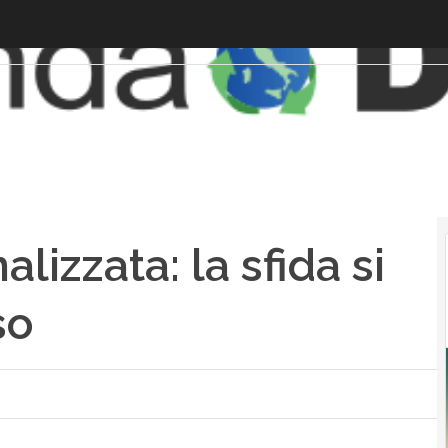
izzata: la sfida si
so